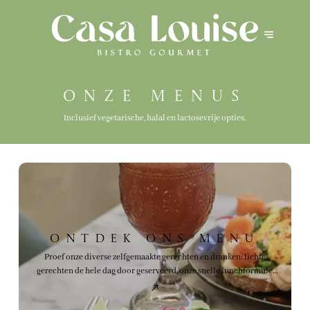
Onze menus
Inclusief vegetarische, halal en lactosevrije opties.
Ontdek ons menu
Proef onze diverse zelfgemaakte gerechten en dranken: lichte
gerechten de hele dag door geserveerd, onze snelle lunchformule,
onze brunchmenu's in het weekend, een verscheidenheid aan
lekkernijen en warme en koude dranken!