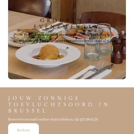
Groupen &
Evenementen
Plannen om een privé-evenement of een vergadering te
organiseren? Ontdek ons menuproefvoorbeeld vanaf 45 € per
persoon.
Jouw zonnige
toevluchtsoord in
Brussel
Reserveer een tafel online of per telefoon
+32 477 26 04 38
Boek nu