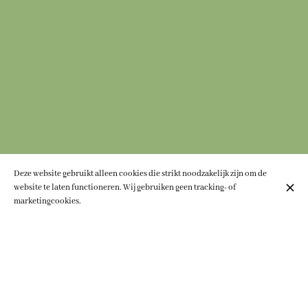
Deze website gebruikt alleen cookies die strikt noodzakelijk zijn om de
website te laten functioneren. Wij gebruiken geen tracking- of
marketingcookies.
Jouw zonnige
toevluchtsoord in
Brussel
Casa Louise Bistro Gourmet is ideaal gelegen aan de chique Louizalaan, op
een steenworp afstand van Place Stéphanie, en is als een thuis weg van huis.